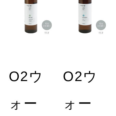
電
ヘ
O2ウ
O2ウ
ア
ォー
ォー