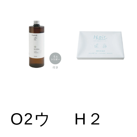
イ
ル
ス
対
O2ウ
H２