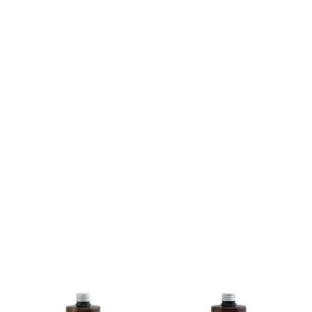
理
美
容
家