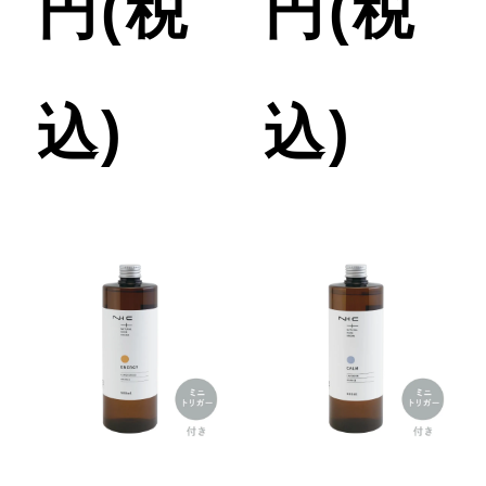
円(税
円(税
リ
込)
込)
ン
ク