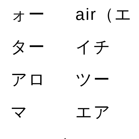
策・
ォー
air（エ
ター
イチ
除
アロ
ツー
菌
マ
エア