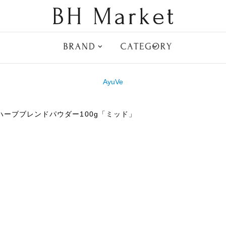
AyuVe
ハーブブレンドパウダー100g「ミッド」
フード
ア
ドリンク
ヘ
ウ