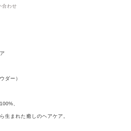
い合わせ
ア
ウダー）
00%、
ら生まれた癒しのヘアケア。